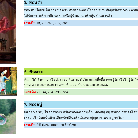
5. ฟ้อนรำ
หญิงชายใดฝันเห็นการ ฟ้อนรำ ทายว่าจะต้องโยกย้ายบ้านที่อยู่หรือที่ทำงาน ถ้าฝ
ได้รับเคราะห์ จากมิตรสหายหรือผู้ร่วมงาน หรือหุ้นส่วนการค้า
เลขเด็ด
19, 29, 291, 299, 289
6. ฟันดาบ
ฝันว่าได้ ฟันดาบ หรือประลอง ฟันดาบ กับใครคนหนึ่งที่อาจจะรู้จักหรือไม่รู้จักก็
บาดเจ็บ ทายว่า จะหมดเคราะห์และจะมีลาภตามมาภายหลัง
เลขเด็ด
29, 34, 294, 298, 384
7. ฟองสบู่
ฝันถึง ฟองสบู่ ในอ่างซักผ้า หรือกำลังฟอกสบู่เป็น ฟองสบู่ อยู่ ทายว่า สิ่งที่คิดไว
เหลว หรือมิฉะนั้นก็จะเสียทรัพย์สินหรือเงินทองสูญหาย เพราะถูกขโมย
เลขเด็ด
ยังไม่เหมาะแก่การเสี่ยงโชค