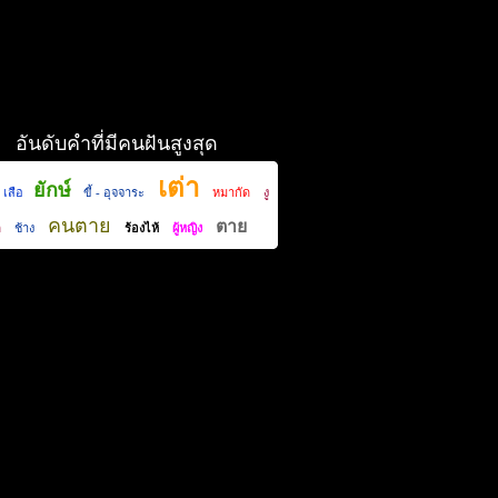
อันดับคำที่มีคนฝันสูงสุด
เต่า
ยักษ์
เสือ
ขี้ - อุจจาระ
หมากัด
งู
คนตาย
ตาย
ด
ช้าง
ร้องไห้
ผู้หญิง