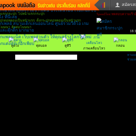
สมัครสม
ไปหน้าแรกกระปุก
SpeedTest
ทดสอบความเร็วอิ
วด่วน
ข่าวสั้น
ข่าวดารา
ตั้งกระปุกดอทคอมเป็นหน้าแรก
คร
หนังใหม่
ฟังเพลง
ติดต่อโฆษณา
18:
หมากรุกไทย
แชทหมากฮอส
วจหวย
ผู้หญิง
แต่งงาน
ดูดวง
ฟุตบอล
ดูทีวี
กลอน
วง
ทำนายฝัน
สุขภาพ
ภาพเคลื่อนไหว
าย
ผลบอล
บ้านและการตก
หาแบบ
บกระปุก
ช่วยเห
ชิมแวะพัก
กลอน
iCare
ionary
เช็คความเร็วเน็ต
iPhone
ter
อินสตาแกรมดารา
MSN