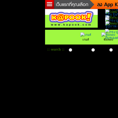
ข่า
ละ
เกม
ตร
เกมส์
ฟังเพลง
ดูด
ผู้ช
:: search ::
เว็บทั่วโลก
เว็บไทย
เว็
แวะ
dict
Twit