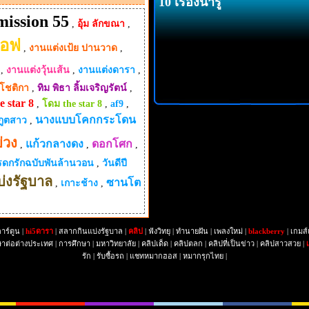
10 เรื่องน่ารู้
mission 55
,
อุ้ม ลักขณา
,
แอฟ
,
งานแต่งเป้ย ปานวาด
,
,
งานแต่งวุ้นเส้น
,
งานแต่งดารา
,
โชติกา
,
ทิม พิธา ลิ้มเจริญรัตน์
,
e star 8
,
โดม the star 8
,
af9
,
นางแบบโคกกระโดน
กภูตสาว
,
่วง
แก้วกลางดง
ดอกโศก
,
,
,
ดกรักฉบับพันล้านวอน
,
วันดีปี
่งรัฐบาล
ซานโต
,
เกาะช้าง
,
าร์ตูน
|
hi5ดารา
|
สลากกินแบ่งรัฐบาล
|
คลิป
|
ฟังวิทยุ
|
ทำนายฝัน
|
เพลงใหม่
|
blackberry
|
เกมส์
ษาต่อต่างประเทศ
|
การศึกษา
|
มหาวิทยาลัย
|
คลิปเด็ด
|
คลิปตลก
|
คลิปที่เป็นข่าว
|
คลิปสาวสวย
|
รัก
|
รับซื้อรถ
|
แชทหมากฮอส
|
หมากรุกไทย
|