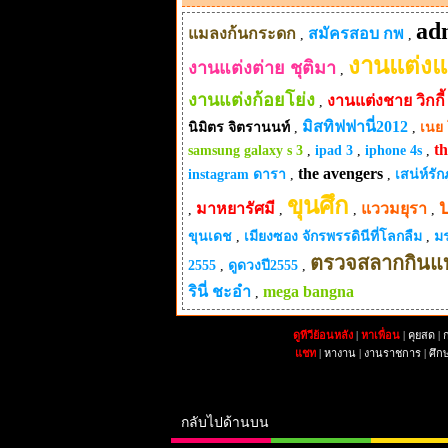
ad
แมลงก้นกระดก
สมัครสอบ กพ
,
,
งานแต่ง
งานแต่งต่าย ชุติมา
,
งานแต่งก้อยโย่ง
งานแต่งชาย วิกกี้
,
มิสทิฟฟานี่2012
นิมิตร จิตรานนท์
,
,
เนย 
th
samsung galaxy s 3
,
ipad 3
,
iphone 4s
,
the avengers
instagram ดารา
,
,
เสน่ห์รั
ขุนศึก
บ
มาหยารัศมี
แววมยุรา
,
,
,
,
ขุนเดช
,
เมียงซอง จักรพรรดินีที่โลกลืม
,
มร
ตรวจสลากกินแบ
2555
,
ดูดวงปี2555
,
รินี่ ชะอํา
mega bangna
,
ดูทีวีย้อนหลัง
|
หาเพื่อน
|
คุยสด
|
ก
แชท
|
หางาน
|
งานราชการ
|
ศึก
กลับไปด้านบน