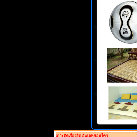
เกาะติดเรื่องฮิต อัพเดทก่อนใคร