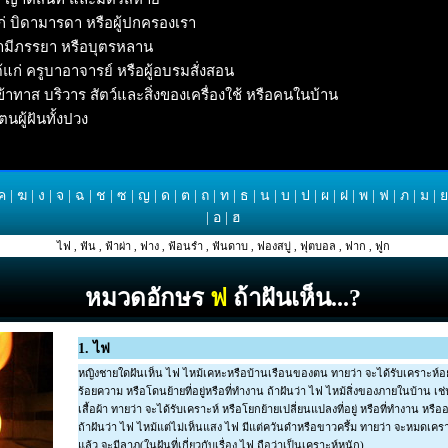
แก่ บิดามารดา หรือผู้ปกครองเรา
 สามีภรรยา หรือบุตรหลาน
ด้แก่ ครูบาอาจารย์ หรือผู้อบรมสั่งสอน
 ข้าทาส บริวาร สัตว์และสิ่งของเครื่องใช้ หรือคนในบ้าน
ตนผู้ฝันทั้งปวง
ค
|
ฆ
|
ง
|
จ
|
ฉ
|
ช
|
ซ
|
ญ
|
ด
|
ต
|
ถ
|
ท
|
ธ
|
น
|
บ
|
ป
|
ผ
|
ฝ
|
พ
|
ฟ
|
ภ
|
ม
|
ย
|
อ
|
ฮ
ไฟ
,
ฟัน
,
ฟ้าผ่า
,
ฟาง
,
ฟ้อนรำ
,
ฟันดาบ
,
ฟองสบู่
,
ฟุตบอล
,
ฟาก
,
ฟูก
หมวดอักษร
ฟ
ถ้าฝันเห็น...?
1. ไฟ
หญิงชายใดฝันเห็น ไฟ ไหม้เคหะหรือบ้านเรือนของตน ทายว่า จะได้รับเคราะห์อย
ร้อยความ หรือโดนย้ายที่อยู่หรือที่ทำงาน ถ้าฝันว่า ไฟ ไหม้สิ่งของภายในบ้าน เช่
เสื้อผ้า ทายว่า จะได้รับเคราะห์ หรือโยกย้ายเปลี่ยนแปลงที่อยู่ หรือที่ทำงาน หร
ถ้าฝันว่า ไฟ ไหม้แต่ไม่เห็นแสง ไฟ มีแต่ควันดำหรือขาวครึ้ม ทายว่า จะหมดเครา
แล้ว จะมีลาภ(ในฝันที่เกี่ยวกับเรื่อง ไฟ ถือว่าเป็นเคราะห์หนัก)