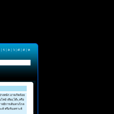
|
ร
|
ล
|
ว
|
ศ
|
ส
|
ห
่างหนัก อาจเกิดถ้อย
นไหม้ เตียง,โต๊ะ,หรือ
ืออาจมีการเดินทางไกล
ะห์ หรือรับเคราะห์