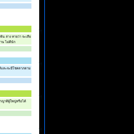
ฟัน ล่าง ทายว่า จะเสีย
าน ไม่ดีนัก
าะห์และจะมีโชคลาภตาม
าติผู้ใหญ่หรือได้