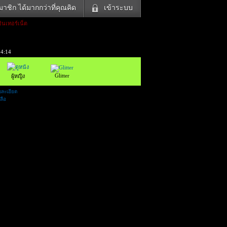
าชิก ได้มากกว่าที่คุณคิด
เข้าระบบ
นเทอร์เน็ต
เข้าระบบด้วย User Kapook
ดูทีวี
ฟังวิทยุออนไลน์
Email
14:15
Glitter
Password
แม่และเด็ก
Glitter
ผู้หญิง
สัตว์เลี้ยง
แต่ง
ท่องเที่ยว
ละเอียด
ลือ
การศึกษา
เข้าระบบด้วย Facebook
Facebook